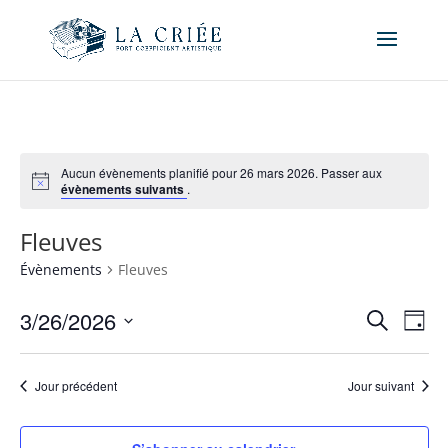
Aucun évènements planifié pour 26 mars 2026. Passer aux
évènements suivants
.
Fleuves
Évènements
Fleuves
Recher
Nav
3/26/2026
Recherche
Jour
de
et
Sélectionnez
vue
naviga
une
Év
Jour précédent
Jour suivant
de
date.
vues