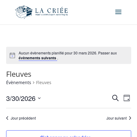
Aucun évènements planifié pour 30 mars 2026. Passer aux
évènements suivants
.
Fleuves
Évènements
Fleuves
Recher
Nav
3/30/2026
Recherche
Jour
de
et
Sélectionnez
vue
naviga
une
Év
Jour précédent
Jour suivant
de
date.
vues