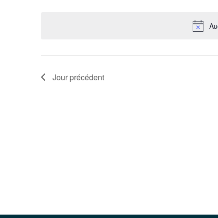
Évènements
Sélectionnez
mot-
une
clé.
date.
Au
Jour précédent