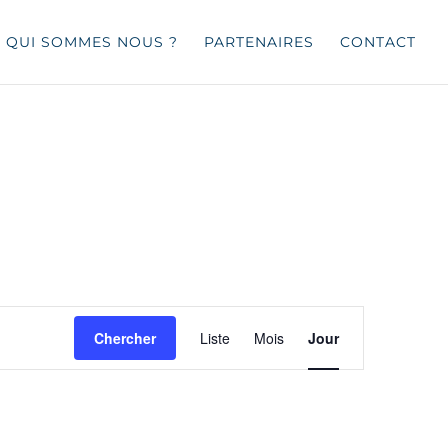
QUI SOMMES NOUS ?
PARTENAIRES
CONTACT
Navigation
de
Chercher
Liste
Mois
Jour
vues
Évènement