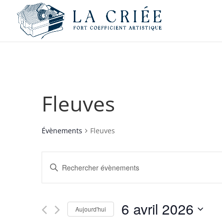
Fleuves
Évènements
Fleuves
Recherche
Saisir
et
mot-
navigation
clé.
de
Rechercher
6 avril 2026
vues
Évènements
Aujourd'hui
par