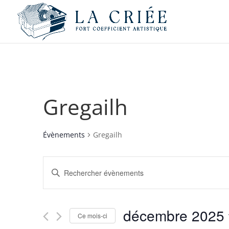
Gregailh
Évènements
Gregailh
Recherche
Saisir
et
mot-
navigation
clé.
de
Rechercher
décembre 2025
vues
Évènements
Ce mois-ci
par