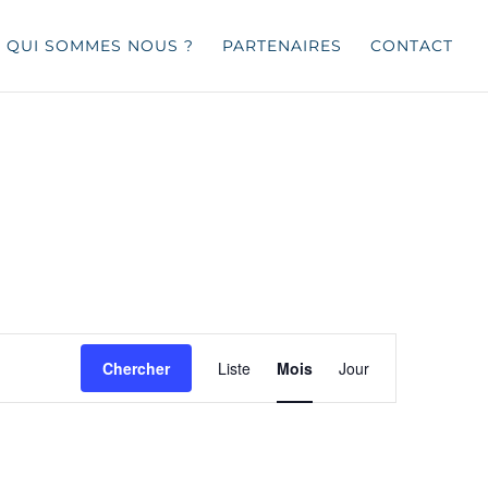
QUI SOMMES NOUS ?
PARTENAIRES
CONTACT
Navigation
de
Chercher
Liste
Mois
Jour
vues
Évènement