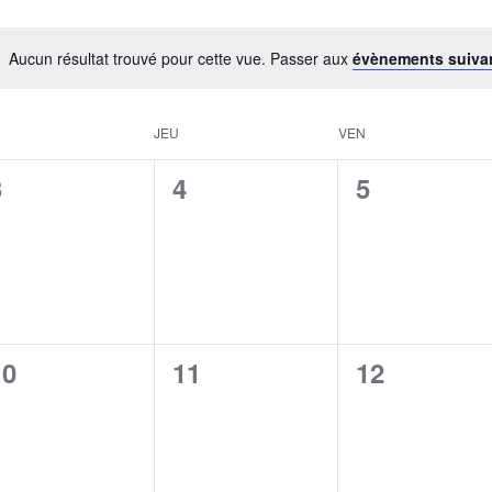
Aucun résultat trouvé pour cette vue. Passer aux
évènements suiva
JEU
VEN
0
0
0
3
4
5
évènement,
évènement,
évènement
0
0
0
10
11
12
évènement,
évènement,
évènement