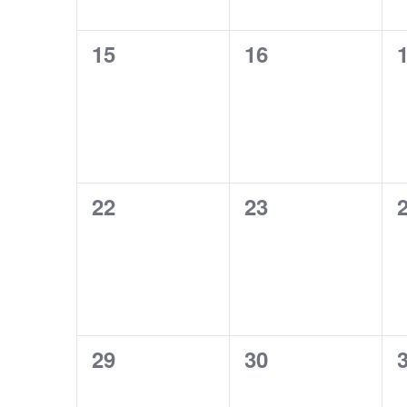
0
0
15
16
évènement,
évènement,
0
0
22
23
évènement,
évènement,
0
0
29
30
évènement,
évènement,