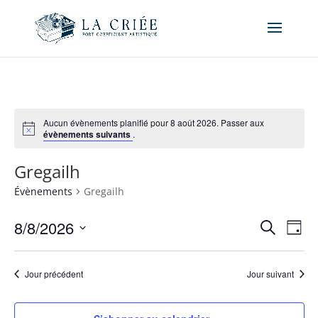
Aucun évènements planifié pour 8 août 2026. Passer aux
évènements suivants
.
Gregailh
Évènements
Gregailh
Recher
Nav
8/8/2026
Recherche
Jour
de
et
Sélectionnez
vue
naviga
une
Év
Jour précédent
Jour suivant
de
date.
vues