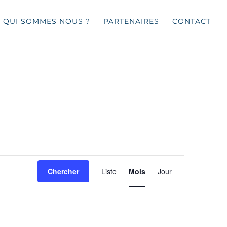
QUI SOMMES NOUS ?
PARTENAIRES
CONTACT
Navigation
de
Chercher
Liste
Mois
Jour
vues
Évènement