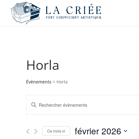
Horla
Évènements
Horla
Recherche
Saisir
et
mot-
navigation
clé.
de
Rechercher
février 2026
vues
Évènements
Ce mois-ci
par