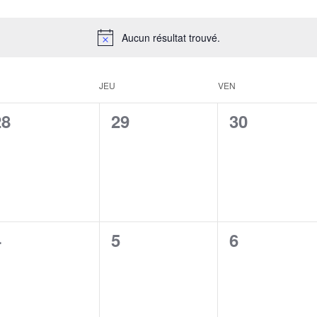
Aucun résultat trouvé.
JEU
VEN
0
0
0
28
29
30
évènement,
évènement,
évènement
0
0
0
4
5
6
évènement,
évènement,
évènement