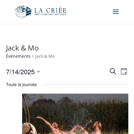
Jack & Mo
Évènements
Jack & Mo
Recher
Nav
7/14/2025
Recherche
Jour
de
et
Sélectionnez
vue
naviga
Toute la journée
une
Év
de
date.
vues
Évène