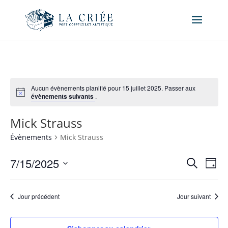
Aucun évènements planifié pour 15 juillet 2025. Passer aux
évènements suivants
.
Mick Strauss
Évènements
Mick Strauss
Recher
Nav
7/15/2025
Recherche
Jour
de
et
Sélectionnez
vue
naviga
une
Év
Jour précédent
Jour suivant
de
date.
vues