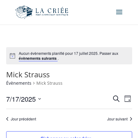
Aucun évènements planifié pour 17 juillet 2025. Passer aux
évènements suivants
.
Mick Strauss
Évènements
Mick Strauss
Recher
Nav
7/17/2025
Recherche
Jour
de
et
Sélectionnez
vue
naviga
une
Év
Jour précédent
Jour suivant
de
date.
vues