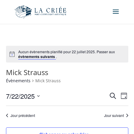
Aucun évènements planifié pour 22 juillet 2025. Passer aux
évènements suivants
.
Mick Strauss
Évènements
Mick Strauss
Recher
Nav
7/22/2025
Recherche
Jour
de
et
Sélectionnez
vue
naviga
une
Év
Jour précédent
Jour suivant
de
date.
vues