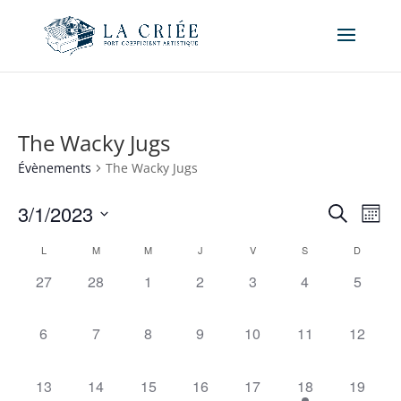
The Wacky Jugs
Évènements
The Wacky Jugs
Recher
Nav
3/1/2023
Recherche
Mois
de
et
Sélectionnez
vue
Calendrier
naviga
L
M
M
J
V
S
D
une
Év
de
de
date.
0
0
0
0
0
0
0
27
28
1
2
3
4
5
Évènements
vues
évènement,
évènement,
évènement,
évènement,
évènement,
évènement,
évènem
Évène
0
0
0
0
0
0
0
6
7
8
9
10
11
12
évènement,
évènement,
évènement,
évènement,
évènement,
évènement,
évèneme
0
0
0
0
0
1
0
13
14
15
16
17
18
19