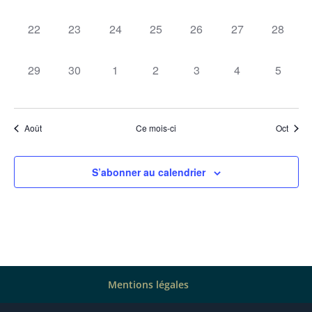
évènement,
évènement,
évènement,
évènement,
évènement,
évènement,
évèneme
0
0
0
0
0
0
0
22
23
24
25
26
27
28
évènement,
évènement,
évènement,
évènement,
évènement,
évènement,
évèneme
0
0
0
0
0
0
0
29
30
1
2
3
4
5
évènement,
évènement,
évènement,
évènement,
évènement,
évènement,
évènem
Août
Ce mois-ci
Oct
S’abonner au calendrier
Mentions légales