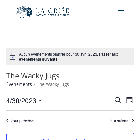
Aucun évènements planifié pour 30 avril 2023. Passer aux
évènements suivants
.
The Wacky Jugs
Évènements
The Wacky Jugs
Recher
Nav
4/30/2023
Recherche
Jour
de
et
Sélectionnez
vue
naviga
une
Év
Jour précédent
Jour suivant
de
date.
vues