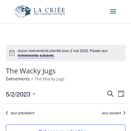
Aucun évènements planifié pour 2 mai 2023. Passer aux
évènements suivants
.
The Wacky Jugs
Évènements
The Wacky Jugs
Recher
Nav
5/2/2023
Recherche
Jour
de
et
Sélectionnez
vue
naviga
une
Év
Jour précédent
Jour suivant
de
date.
vues