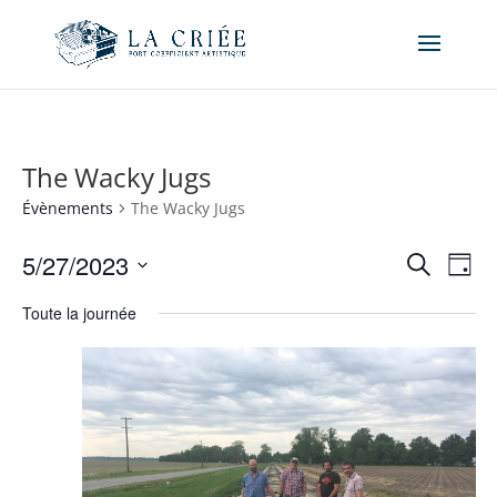
The Wacky Jugs
Évènements
The Wacky Jugs
Recher
Nav
5/27/2023
Recherche
Jour
de
et
Sélectionnez
vue
naviga
Toute la journée
une
Év
de
date.
vues
Évène