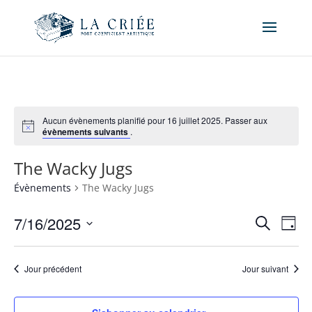
Aucun évènements planifié pour 16 juillet 2025. Passer aux
évènements suivants
.
The Wacky Jugs
Évènements
The Wacky Jugs
Recher
Nav
7/16/2025
Recherche
Jour
de
et
Sélectionnez
vue
naviga
une
Év
Jour précédent
Jour suivant
de
date.
vues