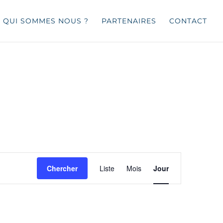
QUI SOMMES NOUS ?
PARTENAIRES
CONTACT
Navigation
de
Chercher
Liste
Mois
Jour
vues
Évènement