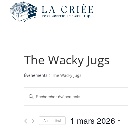
The Wacky Jugs
Évènements
The Wacky Jugs
Recherche
Saisir
et
mot-
navigation
clé.
de
Rechercher
1 mars 2026
vues
Évènements
Aujourd'hui
par