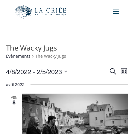
The Wacky Jugs
Évènements
The Wacky Jugs
Recher
Nav
4/8/2022
 - 
2/5/2023
Recherche
Liste
de
et
Sélectionnez
vue
naviga
avril 2022
une
Év
de
date.
VEN
vues
8
Évène