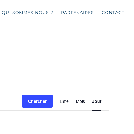
QUI SOMMES NOUS ?
PARTENAIRES
CONTACT
Navigation
de
Chercher
Liste
Mois
Jour
vues
Évènement