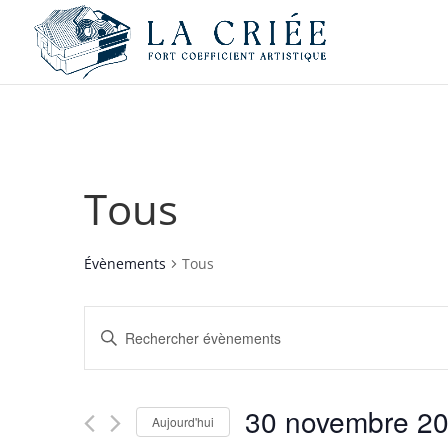
Tous
Évènements
Tous
Recherche
Saisir
et
mot-
navigation
clé.
de
Rechercher
30 novembre 2
vues
Évènements
Aujourd'hui
par