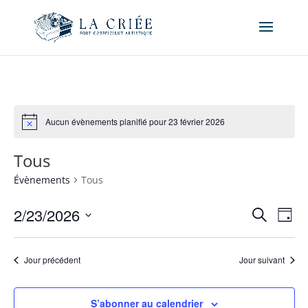
Aucun évènements planifié pour 23 février 2026
Tous
Évènements
Tous
Recher
Nav
2/23/2026
Recherche
Jour
de
et
Sélectionnez
vue
naviga
une
Év
Jour précédent
Jour suivant
de
date.
vues
Évène
S’abonner au calendrier