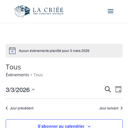
Aucun évènements planifié pour 3 mars 2026
Tous
Évènements
Tous
Recher
Nav
3/3/2026
Recherche
Jour
de
et
Sélectionnez
vue
naviga
une
Év
Jour précédent
Jour suivant
de
date.
vues
Évène
S’abonner au calendrier