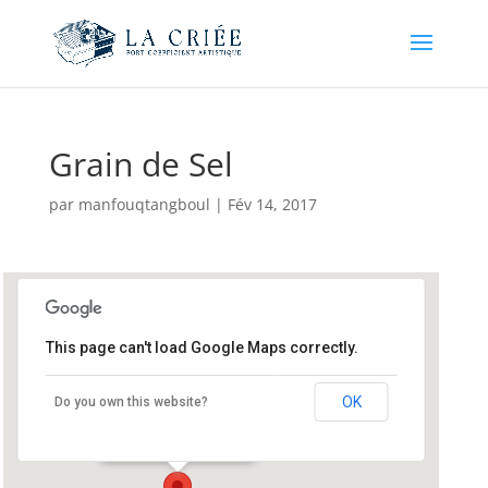
Grain de Sel
par
manfouqtangboul
|
Fév 14, 2017
This page can't load Google Maps correctly.
Grain de Sel
OK
Do you own this website?
5 ter rue des Ecoles - Séné
Événements