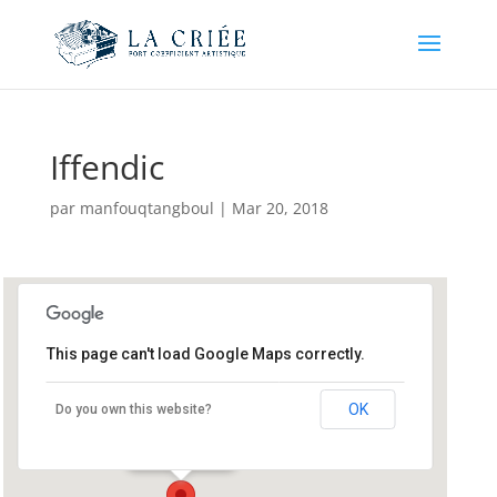
Iffendic
par
manfouqtangboul
|
Mar 20, 2018
This page can't load Google Maps correctly.
Iffendic
OK
Do you own this website?
Iffendic - Iffendic
Événements