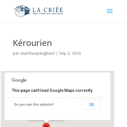
Kérourien
par
manfouqtangboul
|
Sep 2, 2016
This page can't load Google Maps correctly.
Kérourien
OK
Do you own this website?
Rue Père Ricard - Brest
Événements