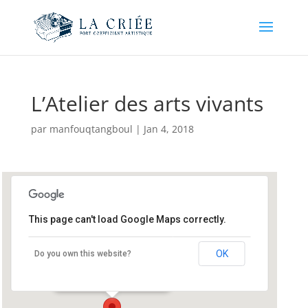
L’Atelier des arts vivants
par
manfouqtangboul
|
Jan 4, 2018
This page can't load Google Maps correctly.
L’Atelier des arts vivants
OK
Do you own this website?
8 Rue des Bordagers - Changé
Événements