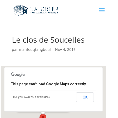
Le clos de Soucelles
par
manfouqtangboul
|
Nov 4, 2016
This page can't load Google Maps correctly.
Le clos de Soucelles
OK
Do you own this website?
Le Clos, 49140 Soucelles - Soucelles
Événements