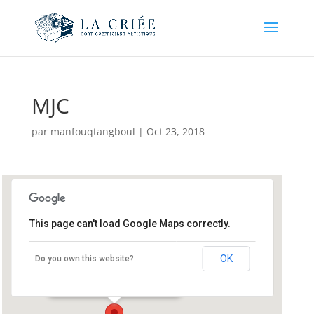
MJC
par
manfouqtangboul
|
Oct 23, 2018
This page can't load Google Maps correctly.
MJC
OK
Do you own this website?
11 bd Camille Reaud - Douarnenez
Événements