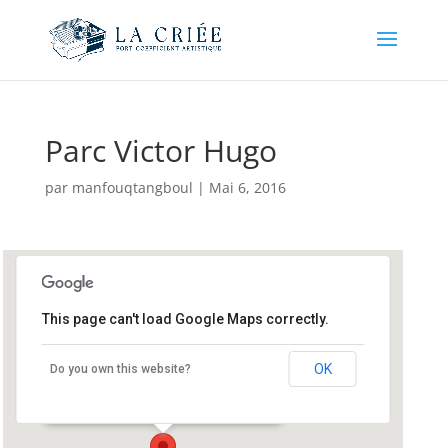
Parc Victor Hugo
par
manfouqtangboul
|
Mai 6, 2016
This page can't load Google Maps correctly.
Parc Victor Hugo
OK
Do you own this website?
Avenue Victor Hugo - Frontignan La Peyrade
Événements