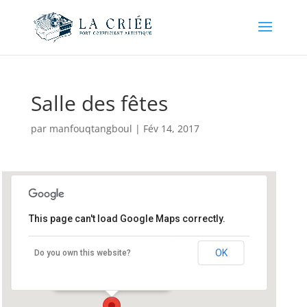
Salle des fêtes
par
manfouqtangboul
|
Fév 14, 2017
This page can't load Google Maps correctly.
Salle des fêtes
OK
Do you own this website?
Rue de la Libération - Cléguerec
Événements