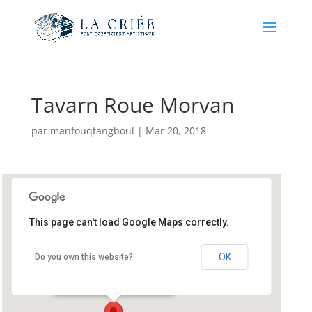
Tavarn Roue Morvan
par
manfouqtangboul
|
Mar 20, 2018
This page can't load Google Maps correctly.
Tavarn Roue Morvan
OK
Do you own this website?
1 Place Polig Montjarret - Lorient
Événements