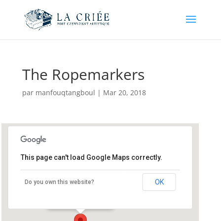
The Ropemarkers
par
manfouqtangboul
|
Mar 20, 2018
This page can't load Google Maps correctly.
The Ropemarkers
OK
Do you own this website?
36 west street - Bridport
Événements