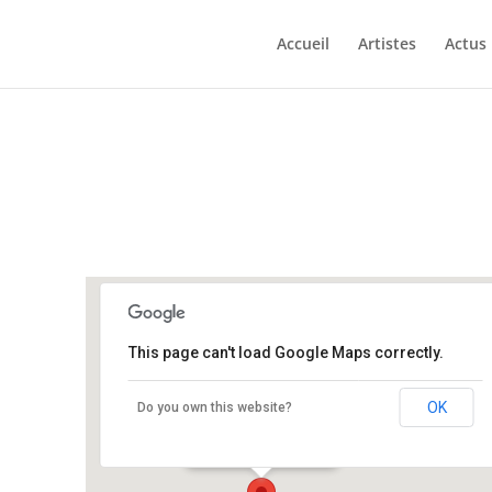
Accueil
Artistes
Actus
This page can't load Google Maps correctly.
Théâtre de la Rotonde
OK
Do you own this website?
34 rue de la paix - Laval
Événements