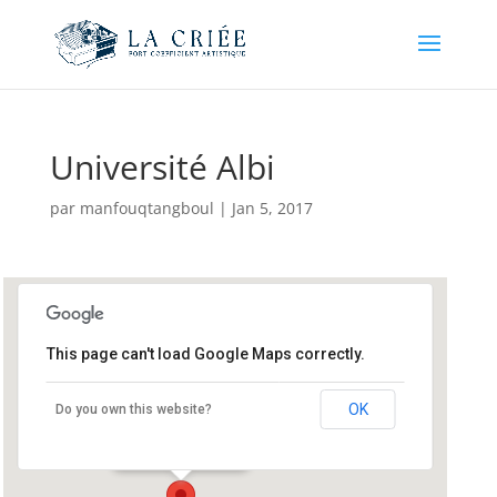
Université Albi
par
manfouqtangboul
|
Jan 5, 2017
This page can't load Google Maps correctly.
Université Albi
OK
Do you own this website?
Place de Verdun - Albi
Événements