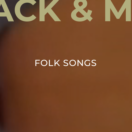
A
C
K
&
FOLK SONGS