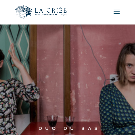
D
U
O
D
U
B
A
S