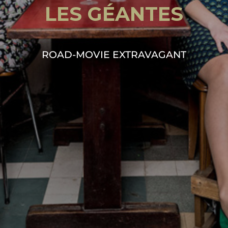
L
E
S
G
É
A
N
T
E
S
ROAD-MOVIE EXTRAVAGANT