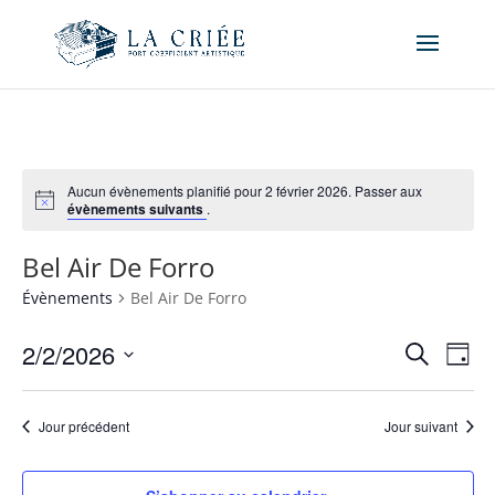
Aucun évènements planifié pour 2 février 2026. Passer aux
évènements suivants
.
Bel Air De Forro
Évènements
Bel Air De Forro
Recher
Nav
2/2/2026
Recherche
Jour
de
et
Sélectionnez
vue
naviga
une
Év
Jour précédent
Jour suivant
de
date.
vues