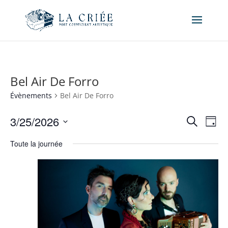
Bel Air De Forro
Évènements
Bel Air De Forro
Recher
Nav
3/25/2026
Recherche
Jour
de
et
Sélectionnez
vue
naviga
Toute la journée
une
Év
de
date.
vues
Évène