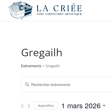
Gregailh
Évènements
Gregailh
Recherche
Saisir
et
mot-
navigation
clé.
de
Rechercher
1 mars 2026
vues
Évènements
Aujourd'hui
par