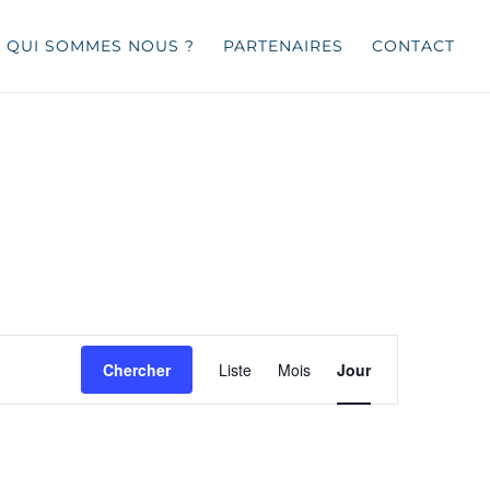
QUI SOMMES NOUS ?
PARTENAIRES
CONTACT
Navigation
de
Chercher
Liste
Mois
Jour
vues
Évènement