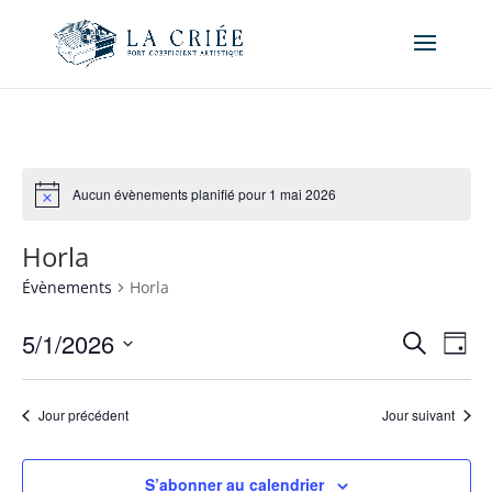
Aucun évènements planifié pour 1 mai 2026
Horla
Évènements
Horla
Recher
Nav
5/1/2026
Recherche
Jour
de
et
Sélectionnez
vue
naviga
une
Év
Jour précédent
Jour suivant
de
date.
vues
Évène
S’abonner au calendrier