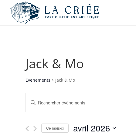
Jack & Mo
Évènements
Jack & Mo
Recherche
Saisir
et
mot-
navigation
clé.
de
Rechercher
avril 2026
vues
Évènements
Ce mois-ci
par