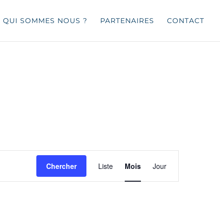
QUI SOMMES NOUS ?
PARTENAIRES
CONTACT
Navigation
de
Chercher
Liste
Mois
Jour
vues
Évènement