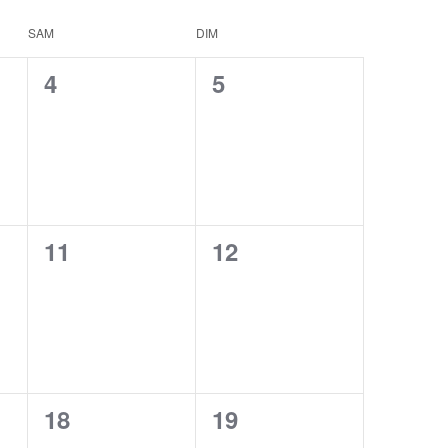
SAM
DIM
0
0
4
5
,
évènement,
évènement,
0
0
11
12
,
évènement,
évènement,
0
0
18
19