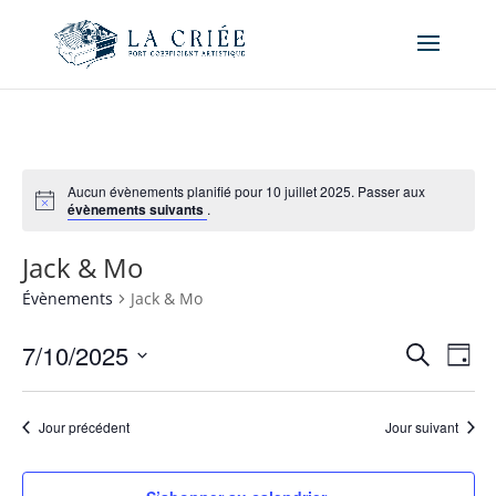
Aucun évènements planifié pour 10 juillet 2025. Passer aux
évènements suivants
.
Jack & Mo
Évènements
Jack & Mo
Recher
Nav
7/10/2025
Recherche
Jour
de
et
Sélectionnez
vue
naviga
une
Év
Jour précédent
Jour suivant
de
date.
vues