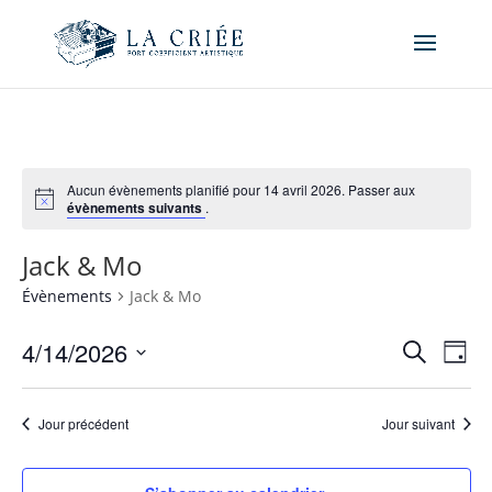
Aucun évènements planifié pour 14 avril 2026. Passer aux
évènements suivants
.
Jack & Mo
Évènements
Jack & Mo
Recher
Nav
4/14/2026
Recherche
Jour
de
et
Sélectionnez
vue
naviga
une
Év
Jour précédent
Jour suivant
de
date.
vues