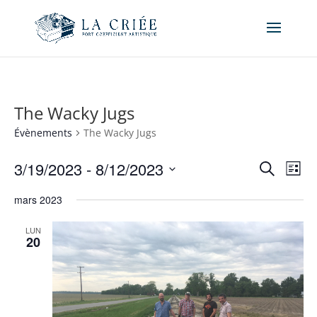
The Wacky Jugs
Évènements
The Wacky Jugs
Recher
Nav
3/19/2023
 - 
8/12/2023
Recherche
Liste
de
et
Sélectionnez
vue
naviga
mars 2023
une
Év
de
date.
LUN
vues
20
Évène