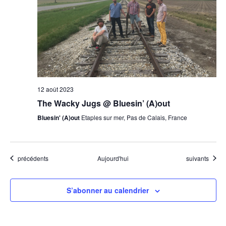
12 août 2023
The Wacky Jugs @ Bluesin’ (A)out
Bluesin' (A)out
Etaples sur mer, Pas de Calais, France
Évènements
Évènements
précédents
Aujourd'hui
suivants
S’abonner au calendrier