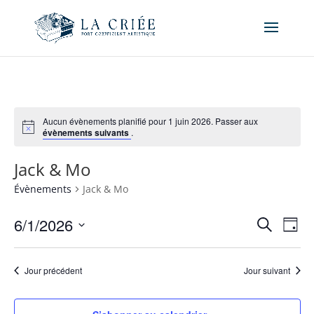
Aucun évènements planifié pour 1 juin 2026. Passer aux
évènements suivants
.
Jack & Mo
Évènements
Jack & Mo
Recher
Nav
6/1/2026
Recherche
Jour
de
et
Sélectionnez
vue
naviga
une
Év
Jour précédent
Jour suivant
de
date.
vues