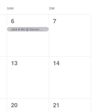
SAM
DIM
1
0
6
7
,
évènement,
évènement,
Jack & Mo @ Servon-sur-Vilaine (35)
0
0
13
14
,
évènement,
évènement,
0
0
20
21