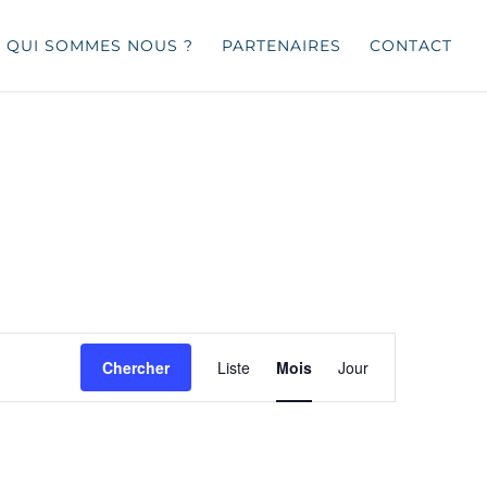
QUI SOMMES NOUS ?
PARTENAIRES
CONTACT
Navigation
de
Chercher
Liste
Mois
Jour
vues
Évènement