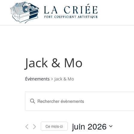
Jack & Mo
Évènements
Jack & Mo
Recherche
Saisir
et
mot-
navigation
clé.
de
Rechercher
juin 2026
vues
Évènements
Ce mois-ci
par