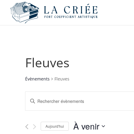
Fleuves
Évènements
Fleuves
Recherche
Saisir
et
mot-
navigation
clé.
de
Rechercher
À venir
vues
Évènements
Aujourd'hui
par