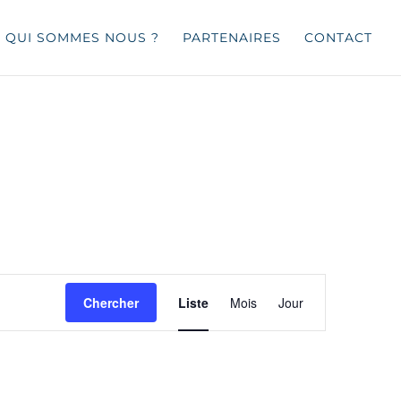
QUI SOMMES NOUS ?
PARTENAIRES
CONTACT
Navigation
de
Chercher
Liste
Mois
Jour
vues
Évènement