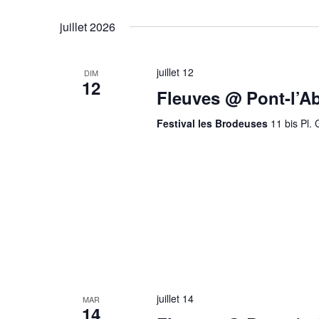
Évènements
Sélectionnez
mot-
une
juillet 2026
clé.
date.
juillet 12
DIM
12
Fleuves @ Pont-l’Ab
Festival les Brodeuses
11 bis Pl.
juillet 14
MAR
14