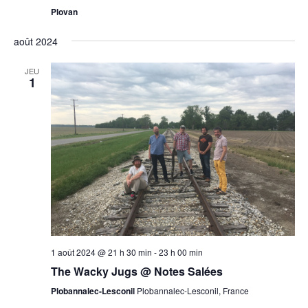
Plovan
août 2024
JEU
1
1 août 2024 @ 21 h 30 min
-
23 h 00 min
The Wacky Jugs @ Notes Salées
Plobannalec-Lesconil
Plobannalec-Lesconil, France