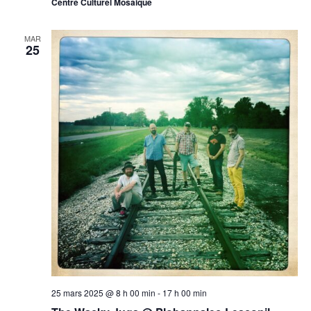
Centre Culturel Mosaique
MAR
25
25 mars 2025 @ 8 h 00 min
-
17 h 00 min