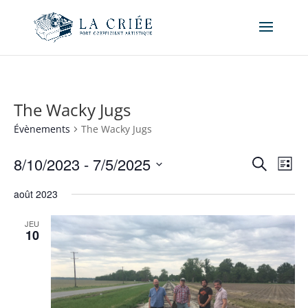
The Wacky Jugs
Évènements
The Wacky Jugs
Recher
Nav
8/10/2023
 - 
7/5/2025
Recherche
Liste
de
et
Sélectionnez
vue
naviga
août 2023
une
Év
de
date.
JEU
vues
10
Évène