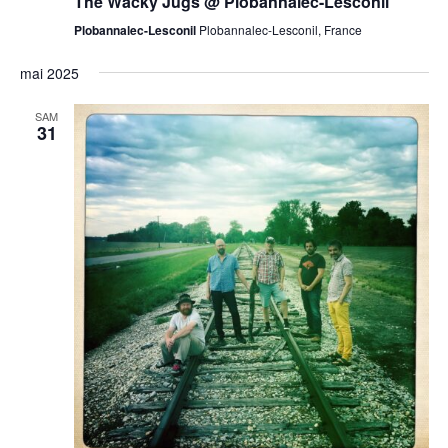
The Wacky Jugs @ Plobannalec-Lesconil
Plobannalec-Lesconil
Plobannalec-Lesconil, France
mai 2025
SAM
31