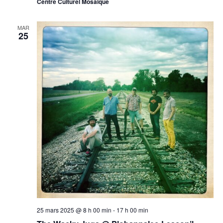
Centre Culturel Mosaique
MAR
25
25 mars 2025 @ 8 h 00 min
-
17 h 00 min