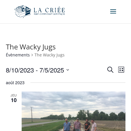
The Wacky Jugs
Évènements
The Wacky Jugs
Recher
Nav
8/10/2023
 - 
7/5/2025
Recherche
Liste
de
et
Sélectionnez
vue
naviga
août 2023
une
Év
de
date.
JEU
vues
10
Évène