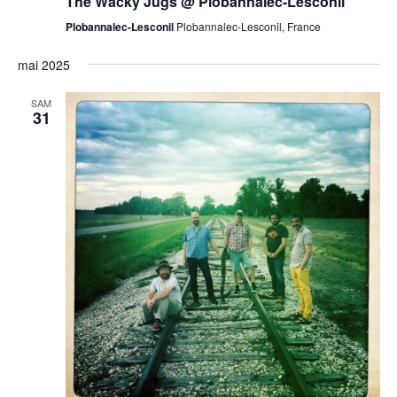
The Wacky Jugs @ Plobannalec-Lesconil
Plobannalec-Lesconil
Plobannalec-Lesconil, France
mai 2025
SAM
31