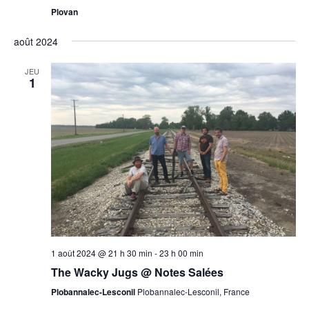
Plovan
août 2024
JEU
1
1 août 2024 @ 21 h 30 min
-
23 h 00 min
The Wacky Jugs @ Notes Salées
Plobannalec-Lesconil
Plobannalec-Lesconil, France