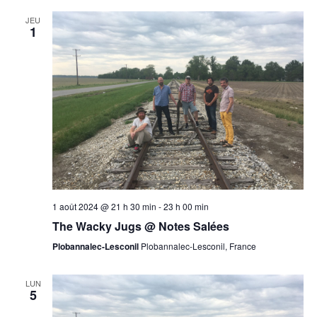
JEU
1
1 août 2024 @ 21 h 30 min
-
23 h 00 min
The Wacky Jugs @ Notes Salées
Plobannalec-Lesconil
Plobannalec-Lesconil, France
LUN
5