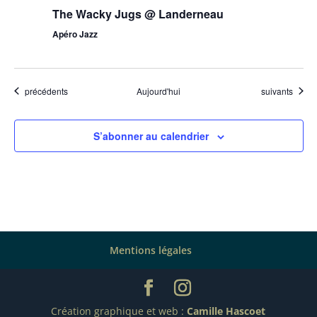
The Wacky Jugs @ Landerneau
Apéro Jazz
Évènements
Évènements
précédents
Aujourd'hui
suivants
S’abonner au calendrier
Mentions légales
Création graphique et web :
Camille Hascoet