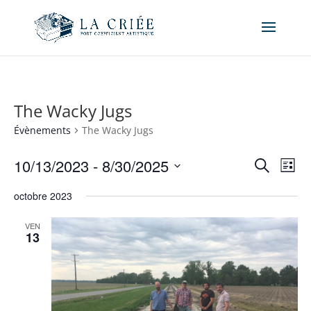
The Wacky Jugs
Évènements
The Wacky Jugs
Recher
Nav
10/13/2023
 - 
8/30/2025
Recherche
Liste
de
et
Sélectionnez
vue
naviga
octobre 2023
une
Év
de
date.
VEN
vues
13
Évène