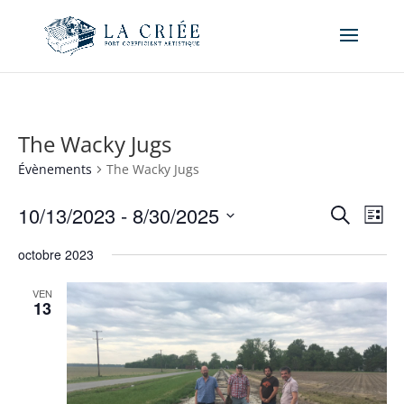
The Wacky Jugs
Évènements
The Wacky Jugs
Recher
Nav
10/13/2023
 - 
8/30/2025
Recherche
Liste
de
et
Sélectionnez
vue
naviga
octobre 2023
une
Év
de
date.
VEN
vues
13
Évène